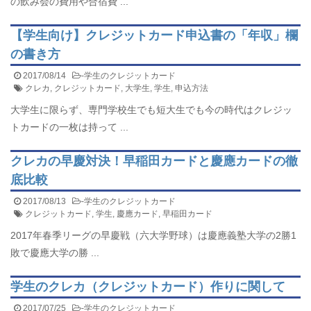
の飲み会の費用や合宿費 ...
【学生向け】クレジットカード申込書の「年収」欄
の書き方
2017/08/14
-
学生のクレジットカード
クレカ
,
クレジットカード
,
大学生
,
学生
,
申込方法
大学生に限らず、専門学校生でも短大生でも今の時代はクレジッ
トカードの一枚は持って ...
クレカの早慶対決！早稲田カードと慶應カードの徹
底比較
2017/08/13
-
学生のクレジットカード
クレジットカード
,
学生
,
慶應カード
,
早稲田カード
2017年春季リーグの早慶戦（六大学野球）は慶應義塾大学の2勝1
敗で慶應大学の勝 ...
学生のクレカ（クレジットカード）作りに関して
2017/07/25
-
学生のクレジットカード