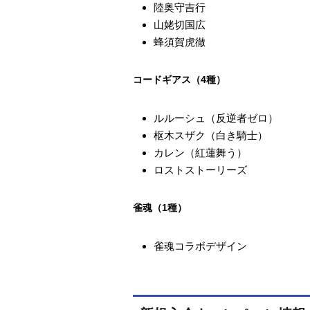
陸奥守吉行
山姥切国広
蜂須賀虎徹
コードギアス（4種）
ルルーシュ（反逆者ゼロ）
枢木スザク（白き騎士）
カレン（紅蓮舞う）
ロストストーリーズ
雀魂（1種）
雀魂コラボデザイン