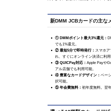
新DMM JCBカードの主な
① DMMポイント最大3%還元：
D
でも1%還元。
② 最短5分で即時発行：
スマホア
れ、すぐにオンライン決済に利用
③ QUICPay対応：
Apple Pay
アル店舗でも利用可能。
④ 豊富なカードデザイン：
ベーシ
択可能。
⑤ 年会費無料：
初年度無料。翌