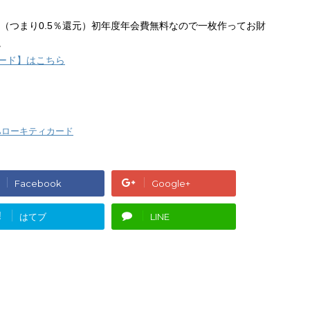
ト（つまり0.5％還元）初年度年会費無料なので一枚作ってお財
。
ード】はこちら
ハローキティカード
Facebook
Google+
!
はてブ
LINE