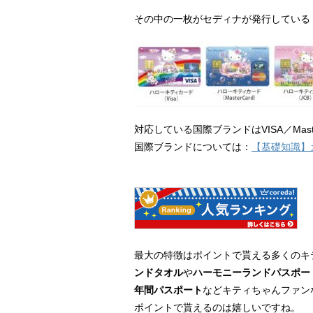
その中の一枚がセディナが発行している
対応している国際ブランドはVISA／Mast
国際ブランドについては：
【基礎知識】
最大の特徴はポイントで貰える多くのキテ
ンドタオル
や
ハーモニーランドパスポー
年間パスポート
などキティちゃんファン
ポイントで貰えるのは嬉しいですね。