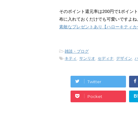
そのポイント還元率は200円で1ポイン
布に入れておくだけでも可愛いですよね
素敵なプレゼントあり【ハローキティカ
-
雑談・ブログ
-
キティ
,
サンリオ
,
セディナ
,
デザイン
,
Twitter
B
Pocket