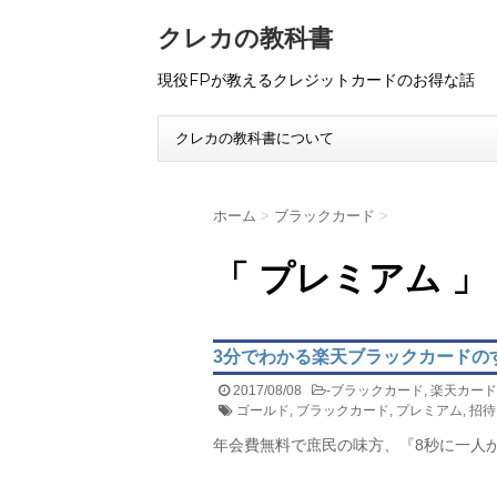
クレカの教科書
現役FPが教えるクレジットカードのお得な話
クレカの教科書について
ホーム
>
ブラックカード
>
「 プレミアム 」
3分でわかる楽天ブラックカードの
2017/08/08
-
ブラックカード
,
楽天カード
ゴールド
,
ブラックカード
,
プレミアム
,
招待
年会費無料で庶民の味方、『8秒に一人が入