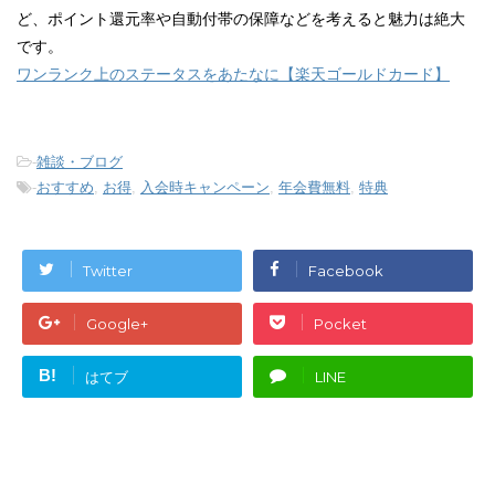
ど、ポイント還元率や自動付帯の保障などを考えると魅力は絶大
です。
ワンランク上のステータスをあたなに【楽天ゴールドカード】
-
雑談・ブログ
-
おすすめ
,
お得
,
入会時キャンペーン
,
年会費無料
,
特典
Twitter
Facebook
Google+
Pocket
B!
はてブ
LINE