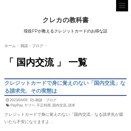
クレカの教科書
現役FPが教えるクレジットカードのお得な話
ホーム
>
雑談・ブログ
>
「 国内交流 」 一覧
クレジットカードで身に覚えのない「国内交流」な
る請求先、その実態は
2023/04/05
-
雑談・ブログ
PayPay
,
ヤフー
,
不正利用
,
国内交流
,
請求
クレジットカードで身に覚えのない「国内交流」なる請求先が届
いたら不安になりますよ ...