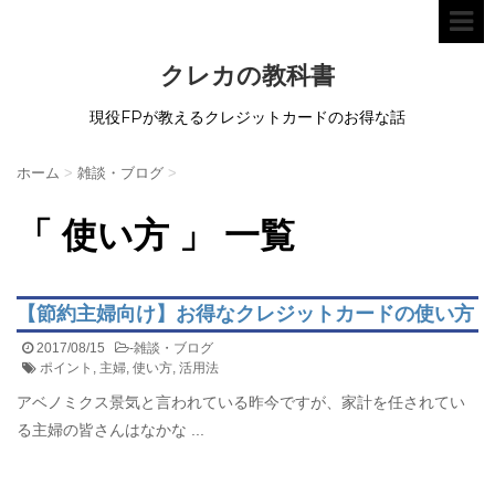
クレカの教科書
現役FPが教えるクレジットカードのお得な話
ホーム
>
雑談・ブログ
>
「 使い方 」 一覧
【節約主婦向け】お得なクレジットカードの使い方
2017/08/15
-
雑談・ブログ
ポイント
,
主婦
,
使い方
,
活用法
アベノミクス景気と言われている昨今ですが、家計を任されてい
る主婦の皆さんはなかな ...